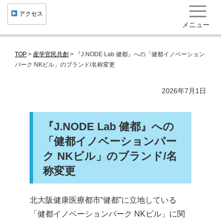
︎ アクセス
メニュー
TOP
>
産学官民共創
>
『J.NODE Lab 健都』への「健都イノベーション
健康・医療クラスター形成
パーク NKビル」のブランド/名称変更
産学官民共創
2026年7月1日
健康まちづくり 集積機関･企業･施設一覧
研究開発成果･社会実装事例 役立ち情報
『J.NODE Lab 健都』への
北大阪健康医療都市"健都"とは
「健都イノベーションパー
ク NKビル」のブランド/名
トピックス
称変更
イベント･ニュース
一般向け情報
北大阪健康医療都市“健都”に立地している
「健都イノベーションパーク NKビル」に関
お問い合わせ