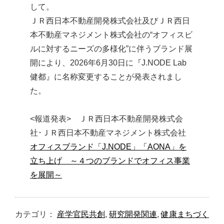
して。
HOME
ＪＲ西日本不動産開発株式会社及びＪＲ西日
サイトマップ
本不動産マネジメント株式会社の“オフィスビ
ルに対するニーズの多様化”に伴うブランド展
English
開により、2026年6月30日に『J.NODE Lab
健都』に名称変更することが発表されまし
た。
<報道発表> ＪＲ西日本不動産開発株式会
社･ＪＲ西日本不動産マネジメント株式会社
オフィスブランド「J.NODE」「AONA」を
立ち上げ ～４つのブランドでオフィス事業
を展開～
カテゴリ：
産学官民共創
,
研究開発関連
,
健康まちづく