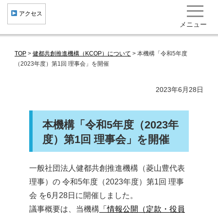
︎ アクセス
メニュー
TOP
>
健都共創推進機構（KCOP）について
>
本機構「令和5年度
健康・医療クラスター形成
（2023年度）第1回 理事会」を開催
産学官民共創
2023年6月28日
健康まちづくり 集積機関･企業･施設一覧
研究開発成果･社会実装事例 役立ち情報
本機構「令和5年度（2023年
北大阪健康医療都市"健都"とは
度）第1回 理事会」を開催
トピックス
一般社団法人健都共創推進機構（菱山豊代表
イベント･ニュース
理事）の 令和5年度（2023年度）第1回 理事
一般向け情報
会 を6月28日に開催しました。
議事概要は、当機構
「情報公開（定款・役員
お問い合わせ