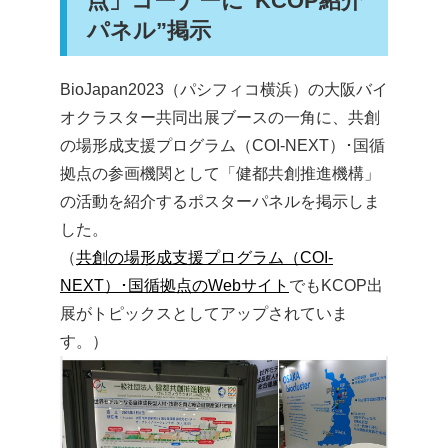
点」コーナーに”KCOP紹介
パネル”掲示
HOME
サイトマップ
BioJapan2023（パシフィコ横浜）の大阪バイ
English
オクラスター共同出展ブースの一角に、共創
の場形成支援プログラム（COI-NEXT）･国循
拠点の参画機関として「健都共創推進機構」
の活動を紹介するポスターパネルを掲示しま
した。
（
共創の場形成支援プログラム（COI-
NEXT）･国循拠点のWebサイト
でもKCOP出
展がトピックスとしてアップされていま
す。）