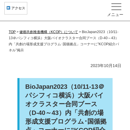
︎ アクセス
メニュー
TOP
>
健都共創推進機構（KCOP）について
>
BioJapan2023（10/11-
健康・医療クラスター形成
13＠パシフィコ横浜）大阪バイオクラスター合同ブース（D-40～43）
内「共創の場形成支援プログラム･国循拠点」コーナーに”KCOP紹介パ
産学官民共創
ネル”掲示
健康まちづくり 集積機関･企業･施設一覧
2023年10月14日
研究開発成果･社会実装事例 役立ち情報
北大阪健康医療都市"健都"とは
BioJapan2023（10/11-13＠
トピックス
パシフィコ横浜）大阪バイ
イベント･ニュース
オクラスター合同ブース
（D-40～43）内「共創の場
一般向け情報
形成支援プログラム･国循拠
お問い合わせ