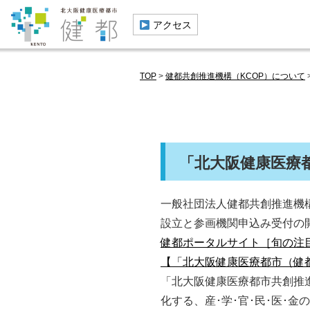
︎ アクセス
TOP
>
健都共創推進機構（KCOP）について
「北大阪健康医療
一般社団法人健都共創推進機構
設立と参画機関申込み受付の開
健都ポータルサイト［旬の注
【「北大阪健康医療都市（健
「北大阪健康医療都市共創推
化する、産･学･官･民･医･