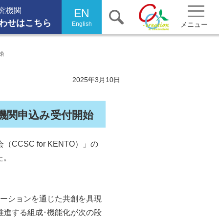
究機関
EN
わせはこちら
English
メニュー
始
健康・医療クラスター形成
2025年3月10日
産学官民共創
健康まちづくり 集積機関･企業･施設一覧
機関申込み受付開始
研究開発成果･社会実装事例 役立ち情報
北大阪健康医療都市"健都"とは
C for KENTO）」の
た。
トピックス
イベント･ニュース
一般向け情報
ベーションを通じた共創を具現
推進する組成･機能化が次の段