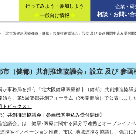
行ってみよう・参加しよう
企業・研
相談・お問い合
◆
一般向け情報
◆
>
「北大阪健康医療都市（健都）共創推進協議会」設立 及び 参画機関申込み受付開
都市（健都）共創推進協議会」設立 及び 参画
が事務局を担う「北大阪健康医療都市（健都）共創推進協議会（CCS
始を、第5回健都共創フォーラム（3/6開催済）で公表しまし
目トピックス］
都）共創推進協議会」参画機関申込み受付開始】
進協議会」は、健康･医療に関する異分野連携とオープンイノ
金の連携やイノベーション推進、市民･地域連携を協議し、強力に