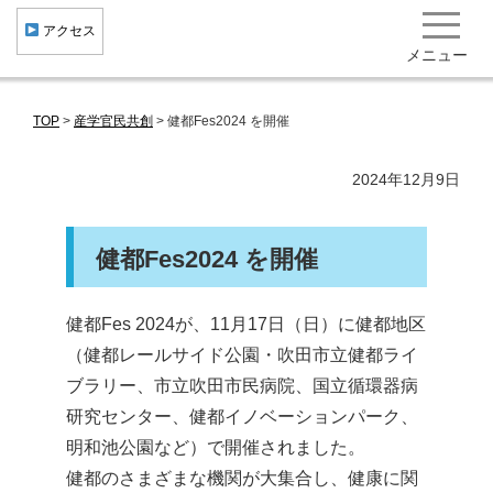
︎ アクセス
メニュー
TOP
>
産学官民共創
>
健都Fes2024 を開催
健康・医療クラスター形成
産学官民共創
2024年12月9日
健康まちづくり 集積機関･企業･施設一覧
健都Fes2024 を開催
研究開発成果･社会実装事例 役立ち情報
北大阪健康医療都市"健都"とは
健都Fes 2024が、11月17日（日）に健都地区
トピックス
（健都レールサイド公園・吹田市立健都ライ
ブラリー、市立吹田市民病院、国立循環器病
イベント･ニュース
研究センター、健都イノベーションパーク、
一般向け情報
明和池公園など）で開催されました。
お問い合わせ
健都のさまざまな機関が大集合し、健康に関