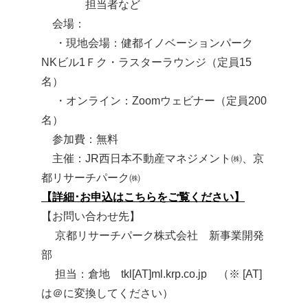
担当者など
会場：
・現地会場：健都イノベーションパーク
NKビル1Ｆク・ラスターラウンジ（定員15
名）
・オンライン：Zoomウェビナー（定員200
名）
参加費：無料
主催：JR西日本不動産マネジメント㈱、京
都リサーチパーク㈱
【詳細･お申込はこちらをご覧ください】
【お問い合わせ先】
京都リサーチパーク株式会社 新事業開発
部
担当：倉地 tkl[AT]ml.krp.co.jp （※ [AT]
は＠に変換してください）