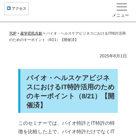
︎ アクセス
メニュー
TOP
>
産学官民共創
>
バイオ・ヘルスケアビジネスにおけるIT特許活用
健康・医療クラスター形成
のためのキーポイント（8/21）【開催済】
産学官民共創
2025年8月1日
健康まちづくり 集積機関･企業･施設一覧
研究開発成果･社会実装事例 役立ち情報
バイオ・ヘルスケアビジネ
北大阪健康医療都市"健都"とは
スにおけるIT特許活用のため
のキーポイント（8/21）【開
トピックス
催済】
イベント･ニュース
一般向け情報
このセミナーでは、バイオ特許とIT特許の特
徴を比較した上で、バイオ特許だけでなくIT
お問い合わせ