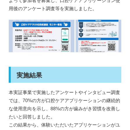
よって参加者を募集し、口腔ケアアプリケーション使
用後のアンケート調査等を実施しました。
HOME
サイトマップ
English
実施結果
本実証事業で実施したアンケートやインタビュー調査
では、70%の方が口腔ケアアプリケーションの継続的
な使用意向を示し、88%の方が歯みがき習慣を改善し
たいと回答しました。
この結果から、体験いただいたアプリケーションがユ