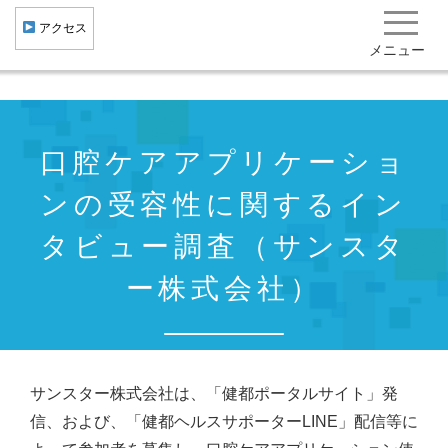
︎ アクセス
メニュー
健康・医療クラスター形成
口腔ケアアプリケーショ
産学官民共創
ンの受容性に関するイン
健康まちづくり 集積機関･企業･施設一覧
研究開発成果･社会実装事例 役立ち情報
タビュー調査（サンスタ
北大阪健康医療都市"健都"とは
ー株式会社）
トピックス
イベント･ニュース
一般向け情報
サンスター株式会社は、「健都ポータルサイト」発
信、および、「健都ヘルスサポーターLINE」配信等に
お問い合わせ