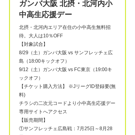
ガンバ大阪 北摂・北河内小
中高生応援デー
北摂・北河内エリア在住の小中高生無料招
待。大人は10％OFF
【対象試合】
8/29（土）ガンバ大阪 vs サンフレッチェ広
島（18:00キックオフ）
9/12（土）ガンバ大阪 vs FC東京（19:00キ
ックオフ）
【チケット購入方法】 ※JリーグID登録要(無
料)
チラシの二次元コードより小中高生応援デー
専用サイトへアクセス
【販売期間】
①サンフレッチェ広島戦：7月25日～8月28