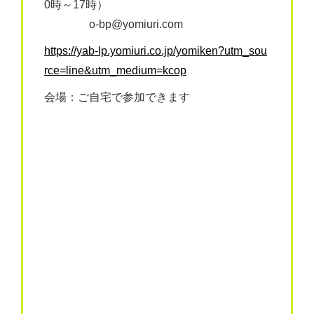
0時～17時）
o-bp@yomiuri.com
https://yab-lp.yomiuri.co.jp/yomiken?utm_sou
rce=line&utm_medium=kcop
会場：ご自宅で参加できます