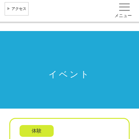
▶
︎ アクセス
メニュー
健康・医療クラスター形成
産学官民共創
健康まちづくり 集積機関･企業･施設一覧
イベント
研究開発成果･社会実装事例 役立ち情報
北大阪健康医療都市"健都"とは
トピックス
イベント･ニュース
一般向け情報
体験
お問い合わせ