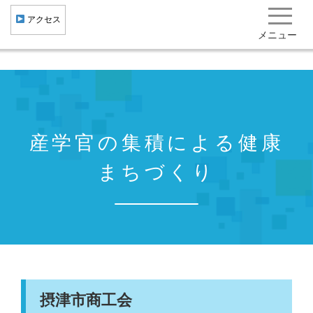
︎ アクセス
メニュー
健康・医療クラスター形成
産学官民共創
産学官の集積による健康
健康まちづくり 集積機関･企業･施設一覧
研究開発成果･社会実装事例 役立ち情報
まちづくり
北大阪健康医療都市"健都"とは
トピックス
イベント･ニュース
一般向け情報
摂津市商工会
お問い合わせ