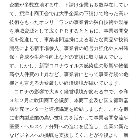
企業が多数立地する中、下請け企業も多数存在してい
て、摂津市商工会では大手企業の下請けで培った高い
技術をもったオンリーワンの事業者の独自技術や製品
を地域資源として広くＰＲするとともに、事業者間交
流を促進して、事業者間連携による新たな商品や技術
開発による新市場参入、事業者の経営力強化や人材確
保・育成や生産性向上などの支援に取り組んでいま
す。しかし、新型コロナウイルス感染症の影響や物価
高や人件費の上昇など、事業者にとって事業存続の危
機とも言える大変厳しい経済環境が続いています。
コロナの影響で大きく経営環境が変わる中で、令和
３年２月に吹田商工会議所、本商工会及び国立循環器
病研究センターと連携協定を締結しました。これを機
に市内製造業の高い技術力を活かして事業者間交流や
医療・ヘルスケア分野への進出を促進し、企業の新た
なビジネスへの挑戦を支援してくことが今後より一層